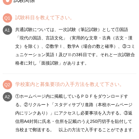
試験関係
試験科目を教えて下さい。
共通試験については、一次試験（筆記試験）として①国語
「現代の国語、言語文化」（実用的な文章・古典（古文・漢
文）を除く）、②数学Ⅰ、数学A（場合の数と確率）、③コミ
ュニケーション英語Ⅰ及びⅡの3科目です。それと一次試験合
格者に対し「面接試験」があります。
学校案内と募集要項の入手方法を教えて下さい。
①ホームページ内に掲載しているＰＤＦをダウンロードす
る。②リクルート「スタディサプリ進路（本校ホームページ
内にリンクあり）」にアクセスし必要事項を入力する。③返
信用A4封筒に氏名・住所を記載のうえ250円切手を貼付して
当校まで郵送する。 以上の方法で入手することができます.