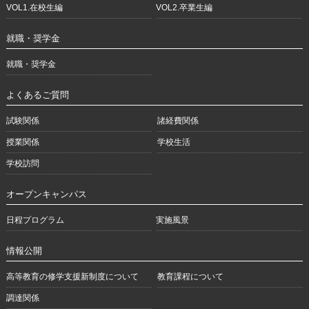
VOL1.在校生編
VOL2.卒業生編
就職・奨学金
就職・奨学金
よくあるご質問
試験関係
諸経費関係
授業関係
学校生活
学校訪問
オープンキャンパス
日程プログラム
実施風景
情報公開
高等教育の修学支援新制度について
教育課程について
調達関係